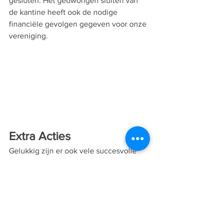
gesloten. Het gedwongen sluiten van 
de kantine heeft ook de nodige 
financiële gevolgen gegeven voor onze 
vereniging. 
Extra Acties
Gelukkig zijn er ook vele succesvolle 
acties geweest voor onze club, 
waaronder de jubileumshirt actie, de 
Grote Clubactie, de 
speculaaspoppenactie
, de Rabo 
ClubSupport actie en het Rondje voor 