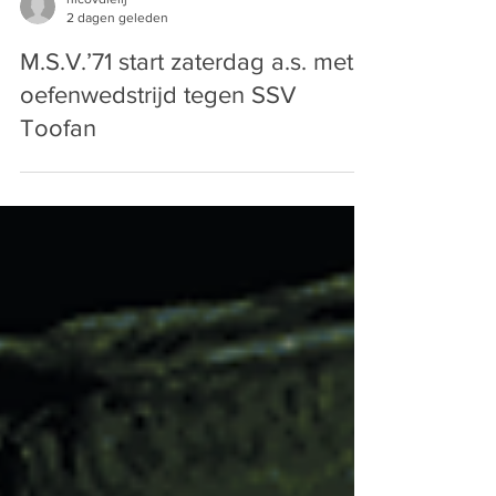
nicovdlelij
2 dagen geleden
M.S.V.’71 start zaterdag a.s. met
oefenwedstrijd tegen SSV
Toofan