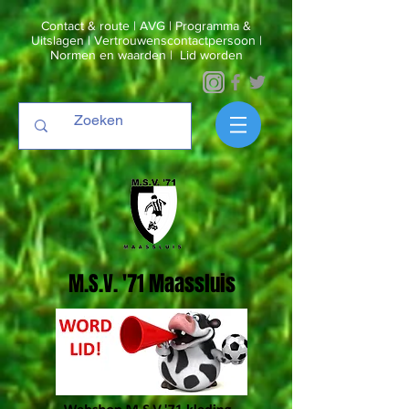
Contact & route
|
AVG
|
Programma &
Uitslagen
|
Vertrouwenscontactpersoon
|
Normen en waarden
|
Lid worden
M.S.V. '71 Maassluis