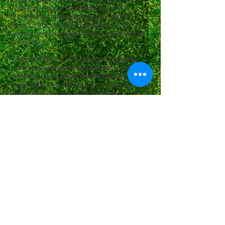
veld misdragen worden door de
technische begeleiding en / of het
bestuur tot de orde geroepen. Dat
vertaalt zich in een relatief laag aantal
schorsingen.
Verder is M.S.V. '71 ontegenzeggelijk
een gezellige vereniging met weinig
verloop. De relatief kleine vereniging,
waar iedereen elkaar kent, voelt bij
velen aan als een warme deken.
Natuurlijk heeft de club sportieve
ambities. Maar niet ten koste van alles.
Gezelligheid en sfeer spelen bij de
jongste voetbalvereniging uit Maassluis
zeker geen ondergeschikte rol.
De club organiseert jaarlijks veel
activiteiten voor jong en oud. Een
kleine greep hieruit. De jaarlijkse
voetbalkampen voor de jeugd. Het
Oktober- en Sinterklaasfeest, de
nieuwjaarsreceptie en de familiedag
zijn daar een paar leuke voorbeelden
van. En uiteraard eind april; de
traditionele Megaweek! Een feestweek