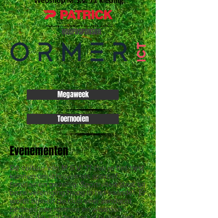
HOOFDSPONSOR
Megaweek
Toernooien
Evenementen
De cultuur van M.S.V.’71 zou je het best
kunnen omschrijven als sportief,
familiair en gezellig. Sportiviteit staat bij
onze vereniging hoog in het vaandel. Er
wordt binnen de club veel aandacht
besteed aan normen en waarden.
Leden, die zich binnen of buiten het