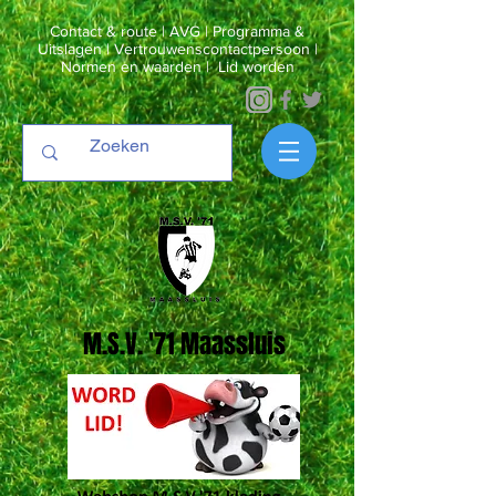
Contact & route
|
AVG
|
Programma &
Uitslagen
|
Vertrouwenscontactpersoon
|
Normen en waarden
|
Lid worden
M.S.V. '71 Maassluis