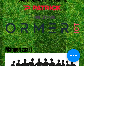
HOOFDSPONSOR
Mannen zaal 1
Stuur een actuele teamfoto naar
weeknieuws@msv71.nl