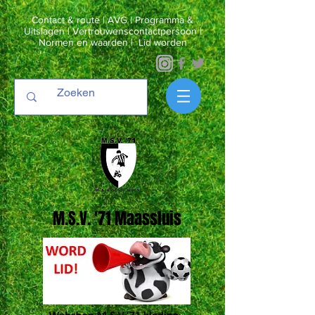
Contact & route
|
AVG
|
Programma &
Uitslagen
|
Vertrouwenscontactpersoon
|
Normen en waarden
|
Lid worden
M.S.V. '71 Maassluis