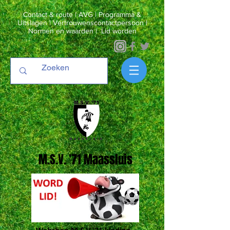
Contact & route
|
AVG
|
Programma &
Uitslagen
|
Vertrouwenscontactpersoon
|
Normen en waarden
|
Lid worden
M.S.V. '71 Maassluis