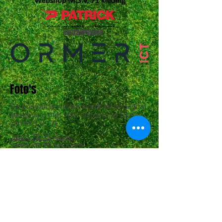
HOOFDSPONSOR
Foto's
De komende weken wordt deze pagina
aangevuld met veel historische foto's
van M.S.V. '71.
Jaren 70-79 jeugd
Jaren 70-79 senioren
Jaren 80-89 jeugd
Jaren 80-89 senioren
Jaren 90-99 jeugd
Jaren 90-99 senioren
Jaren 00-09 jeugd
Jaren 00-09 senioren
Jaren 10-19 jeugd
Jaren 10-19 senioren