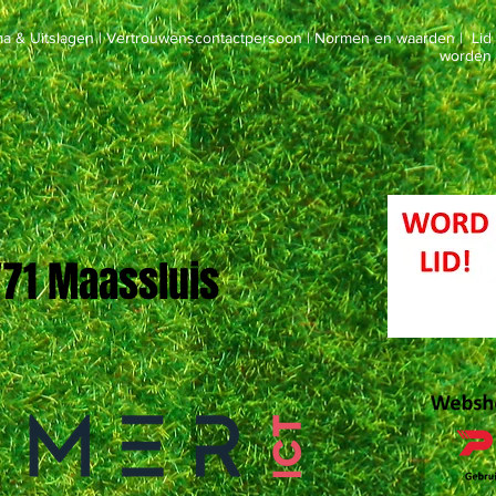
a & Uitslagen
|
Vertrouwenscontactpersoon
|
Normen en waarden
|
Lid
worden
 '71 Maassluis