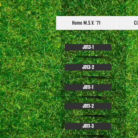
Home M.S.V. '71
Cl
JO13-1
JO13-2
JO11-1
JO11-2
JO11-3