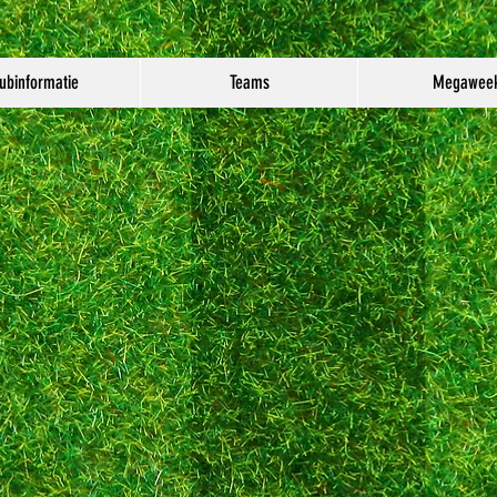
ubinformatie
Teams
Megawee