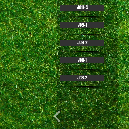
JO11-4
JO9-1
JO9-2
JO8-1
JO8-2