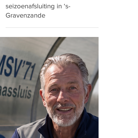
nicovdlelij
7 jul
Sfeervolle selectie
seizoenafsluiting in ‘s-
Gravenzande