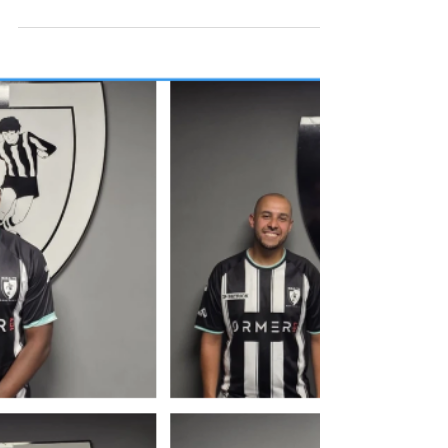
duucie
2 jul
Wilco Wapenaar sluit aan bij de
staf van M.S.V.’71