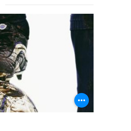
duucie
29 jun
M.S.V.’71 selectie seizoen 2026-
2027 op sterkte!