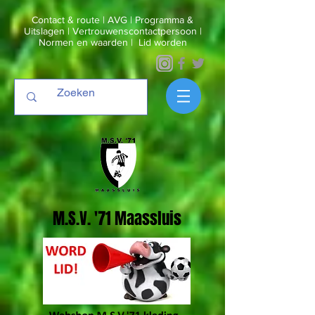
Contact & route
|
AVG
|
Programma &
Uitslagen
|
Vertrouwenscontactpersoon
|
Normen en waarden
|
Lid worden
M.S.V. '71 Maassluis