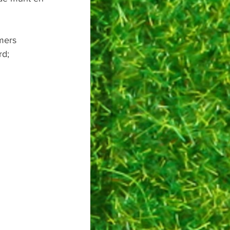
mers 
d; 