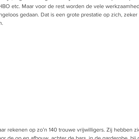
 EHBO etc. Maar voor de rest worden de vele werkzaamhed
angeloos gedaan. Dat is een grote prestatie op zich, zeker i
n.
 rekenen op zo’n 140 trouwe vrijwilligers. Zij hebben zich
or de op en afbouw, achter de bars, in de garderobe, bij