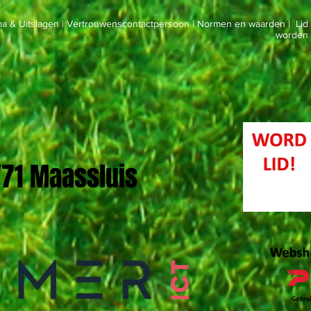
a & Uitslagen
|
Vertrouwenscontactpersoon
|
Normen en waarden
|
Lid
worden
 '71 Maassluis