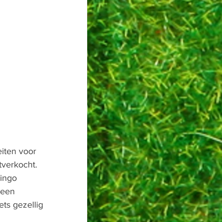
iten voor 
verkocht. 
ingo 
 een 
ts gezellig 