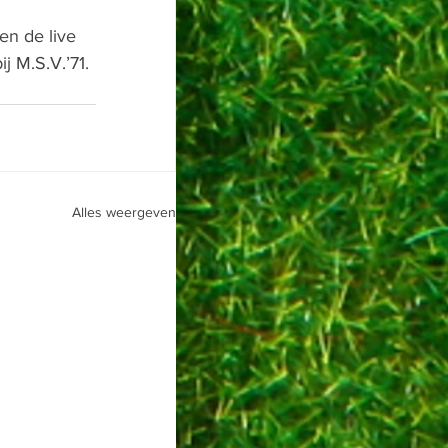
n de live 
 M.S.V.’71. 
Alles weergeven