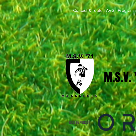
Contact & route
|
AVG
|
Programm
M.S.V.
HOOFDSPONSOR