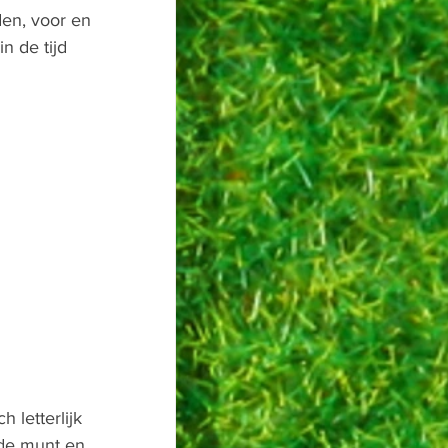
en, voor en 
n de tijd 
 letterlijk 
 de munt en 