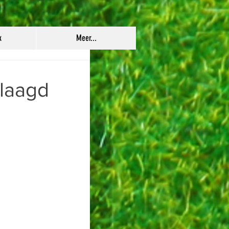
k
Meer...
laagd