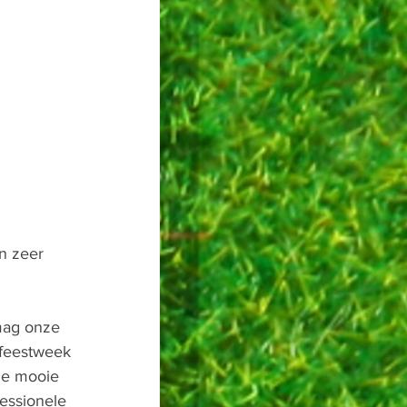
n zeer 
mag onze 
 feestweek 
ze mooie 
essionele 