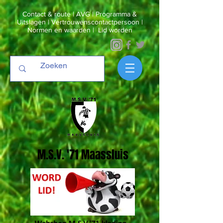
Contact & route
|
AVG
|
Programma &
Uitslagen
|
Vertrouwenscontactpersoon
|
Normen en waarden
|
Lid worden
M.S.V. '71 Maassluis