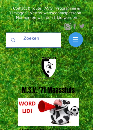
Contact & route
|
AVG
|
Programma &
Uitslagen
|
Vertrouwenscontactpersoon
|
Normen en waarden
|
Lid worden
M.S.V. '71 Maassluis