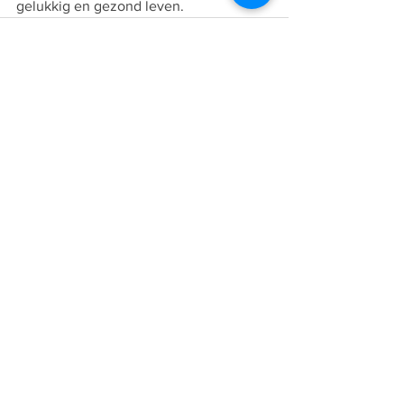
gelukkig en gezond leven.
Alles weergeven
Recente blogposts