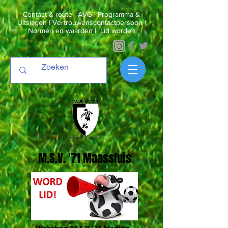
Contact & route
|
AVG
|
Programma &
Uitslagen
|
Vertrouwenscontactpersoon
|
Normen en waarden
|
Lid worden
M.S.V. '71 Maassluis