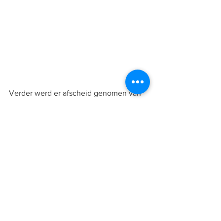
Verder werd er afscheid genomen van 
Adane Kichouh die naar SVV vertrekt 
en Jari Bierhuize die vanwege zijn werk 
niet meer op zaterdag kan voetballen. 