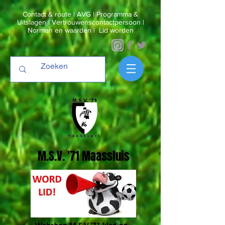
Contact & route
|
AVG
|
Programma &
Uitslagen
|
Vertrouwenscontactpersoon
|
Normen en waarden
|
Lid worden
M.S.V. '71 Maassluis