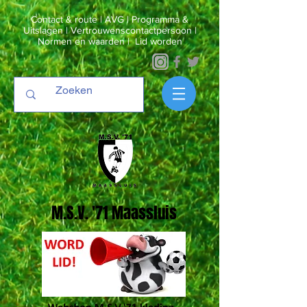
Contact & route
|
AVG
|
Programma &
Uitslagen
|
Vertrouwenscontactpersoon
|
Normen en waarden
|
Lid worden
M.S.V. '71 Maassluis