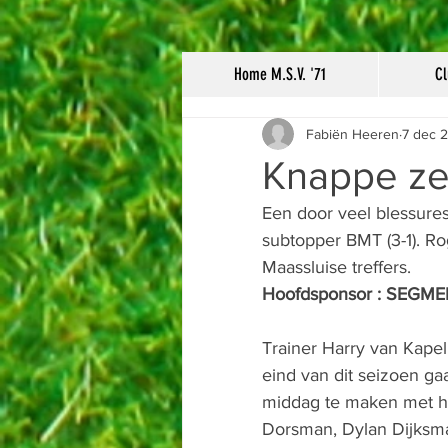
Home M.S.V. '71
Cl
Fabiën Heeren
7 dec 
Knappe ze
Een door veel blessures
subtopper BMT (3-1). Ro
Maassluise treffers.
Hoofdsponsor : SEGM
Trainer Harry van Kapel,
eind van dit seizoen ga
middag te maken met he
Dorsman, Dylan Dijksm