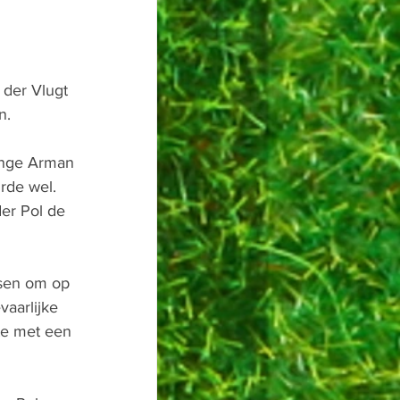
der Vlugt 
n.
onge Arman 
rde wel. 
er Pol de 
sen om op 
aarlijke 
te met een 