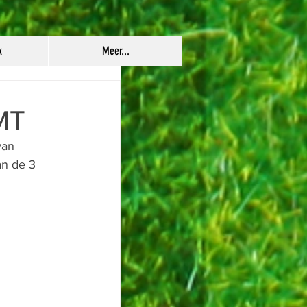
k
Meer...
MT
van 
an de 3 