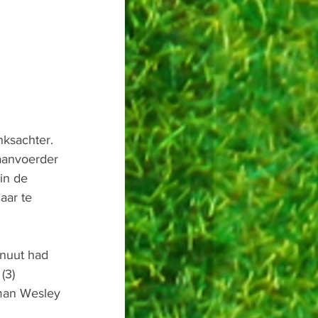
ksachter. 
 aanvoerder 
in de 
aar te 
nuut had 
(3) 
man Wesley 