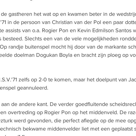
e gastheren het wat op en kwamen beter in de wedstrijd.
'71 in de persoon van Christian van der Pol een paar dott
te assists van o.a. Rogier Pon en Kevin Edmilson Santos 
ts besteed. Slechts een van de vele mogelijkheden rondde
. Op randje buitenspel mocht hij door van de markante sch
eelde doelman Dogukan Boyla en bracht zijn ploeg op voo
M.S.V.'71 zelfs op 2-0 te komen, maar het doelpunt van Ja
enspel geannuleerd.
fer aan de andere kant. De verder goedfluitende scheidsrec
 een overtreding op Rogier Pon op het middenveld. De raz
s Ozturk werd gevonden, die perfect aflegde op de mee o
chnisch bekwame middenvelder liet met een geplaatst s