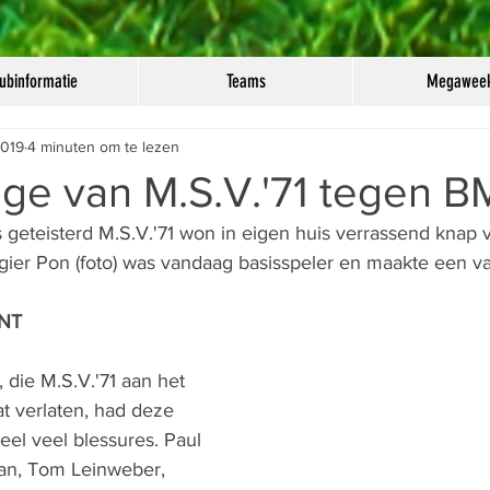
ubinformatie
Teams
Megawee
2019
4 minuten om te lezen
ge van M.S.V.'71 tegen B
 geteisterd M.S.V.'71 won in eigen huis verrassend knap 
gier Pon (foto) was vandaag basisspeler en maakte een v
ENT
 die M.S.V.'71 aan het 
at verlaten, had deze 
el veel blessures. Paul 
an, Tom Leinweber, 