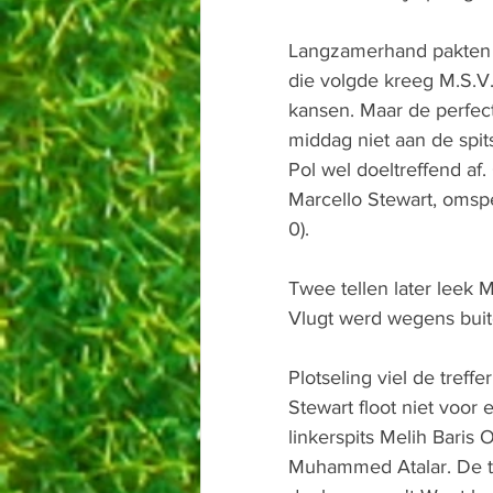
Langzamerhand pakten d
die volgde kreeg M.S.V.
kansen. Maar de perfec
middag niet aan de spi
Pol wel doeltreffend af
Marcello Stewart, omsp
0).
Twee tellen later leek 
Vlugt werd wegens buit
Plotseling viel de tref
Stewart floot niet voor
linkerspits Melih Bari
Muhammed Atalar. De te