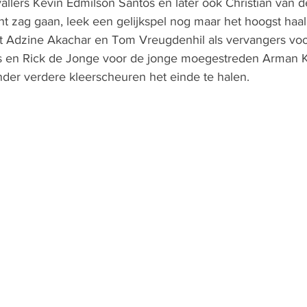
allers Kevin Edmilson Santos en later ook Christian van d
t zag gaan, leek een gelijkspel nog maar het hoogst haal
t Adzine Akachar en Tom Vreugdenhil als vervangers voo
rs en Rick de Jonge voor de jonge moegestreden Arman 
nder verdere kleerscheuren het einde te halen.