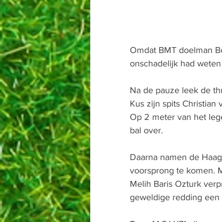
Omdat BMT doelman Boyl
onschadelijk had weten
Na de pauze leek de th
Kus zijn spits Christia
Op 2 meter van het lege
bal over.
Daarna namen de Haags
voorsprong te komen. M
Melih Baris Ozturk ver
geweldige redding een g