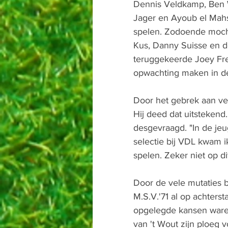
Dennis Veldkamp, Ben W
Jager en Ayoub el Mahs
spelen. Zodoende moch
Kus, Danny Suisse en d
teruggekeerde Joey Fr
opwachting maken in de 
Door het gebrek aan ver
Hij deed dat uitstekend
desgevraagd. "In de jeu
selectie bij VDL kwam ik
spelen. Zeker niet op di
Door de vele mutaties 
M.S.V.'71 al op achters
opgelegde kansen ware
van 't Wout zijn ploeg 