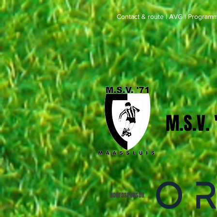
Contact & route
|
AVG
|
Programm
M.S.V.
HOOFDSPONSOR