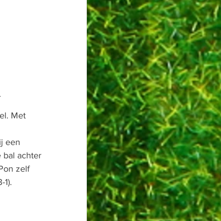
.
el. Met 
j een 
 bal achter 
Pon zelf 
1).