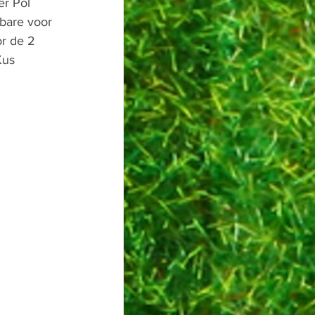
er Pol 
bare voor 
r de 2 
Kus 