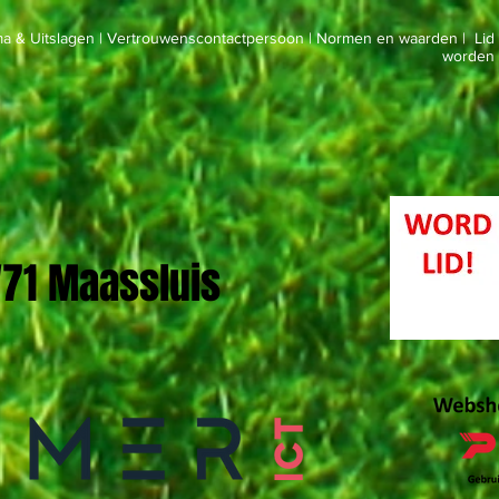
a & Uitslagen
|
Vertrouwenscontactpersoon
|
Normen en waarden
|
Lid
worden
 '71 Maassluis