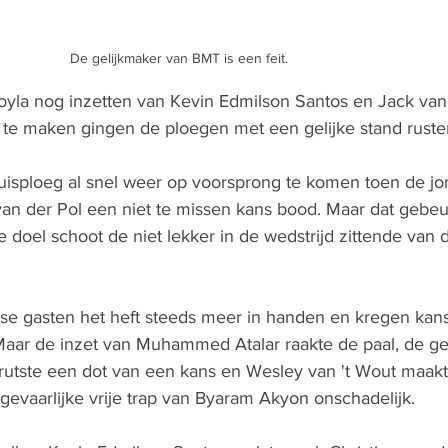
De gelijkmaker van BMT is een feit.
a nog inzetten van Kevin Edmilson Santos en Jack van 
 te maken gingen de ploegen met een gelijke stand ruste
uisploeg al snel weer op voorsprong te komen toen de j
n van der Pol een niet te missen kans bood. Maar dat gebeu
 doel schoot de niet lekker in de wedstrijd zittende van d
e gasten het heft steeds meer in handen en kregen kan
aar de inzet van Muhammed Atalar raakte de paal, de gev
prutste een dot van een kans en Wesley van 't Wout maak
evaarlijke vrije trap van Byaram Akyon onschadelijk.