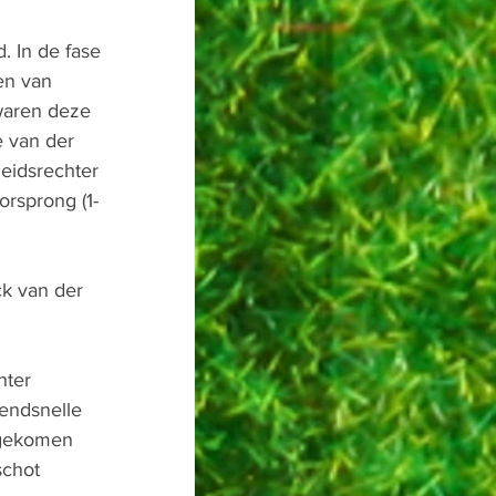
 In de fase 
en van 
waren deze 
 van der 
eidsrechter 
rsprong (1-
ck van der 
hter 
endsnelle 
pgekomen 
chot 