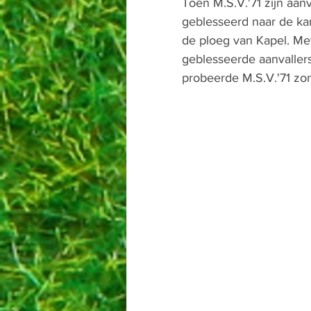
Toen M.S.V.'71 zijn aanv
geblesseerd naar de kan
de ploeg van Kapel. Me
geblesseerde aanvalle
probeerde M.S.V.'71 zo