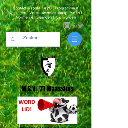
Contact & route
|
AVG
|
Programma &
Uitslagen
|
Vertrouwenscontactpersoon
|
Normen en waarden
|
Lid worden
M.S.V. '71 Maassluis