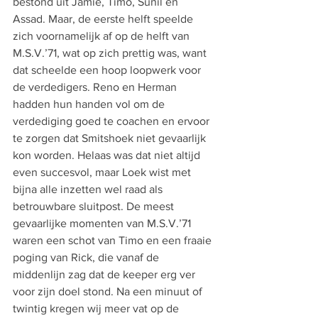
bestond uit Jamie, Timo, Sunil en 
Assad. Maar, de eerste helft speelde 
zich voornamelijk af op de helft van 
M.S.V.’71, wat op zich prettig was, want 
dat scheelde een hoop loopwerk voor 
de verdedigers. Reno en Herman 
hadden hun handen vol om de 
verdediging goed te coachen en ervoor 
te zorgen dat Smitshoek niet gevaarlijk 
kon worden. Helaas was dat niet altijd 
even succesvol, maar Loek wist met 
bijna alle inzetten wel raad als 
betrouwbare sluitpost. De meest 
gevaarlijke momenten van M.S.V.’71 
waren een schot van Timo en een fraaie 
poging van Rick, die vanaf de 
middenlijn zag dat de keeper erg ver 
voor zijn doel stond. Na een minuut of 
twintig kregen wij meer vat op de 