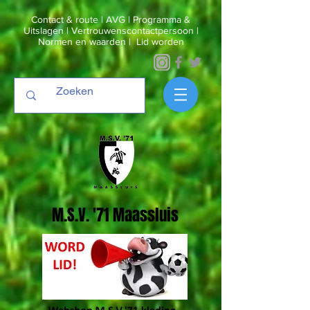
Contact & route
|
AVG
|
Programma &
Uitslagen
|
Vertrouwenscontactpersoon
|
Normen en waarden
|
Lid worden
M.S.V. '71 Maassluis