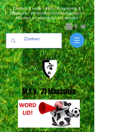
Contact & route
|
AVG
|
Programma &
Uitslagen
|
Vertrouwenscontactpersoon
|
Normen en waarden
|
Lid worden
M.S.V. '71 Maassluis