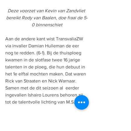
Deze voorzet van Kevin van Zandvliet 
bereikt Rody van Baalen, doe fraai de 5-
0 binnenschiet
Aan de andere kant wist TransvaliaZW 
via invaller Damian Hulleman de eer 
nog te redden. (6-1). Bij de thuisploeg 
kwamen in de slotfase twee 16 jarige 
talenten in de ploeg, die hun debuut in 
het 1e elftal mochten maken. Dat waren 
Rick van Straaten en Nick Warnaar. 
Samen met de dit seizoen al  eerder 
ingevallen 
Ishairo Lourens behoren zij 
tot de talentvolle lichting van M.S.V.’71.