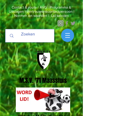
Contact & route
|
AVG
|
Programma &
Uitslagen
|
Vertrouwenscontactpersoon
|
Normen en waarden
|
Lid worden
M.S.V. '71 Maassluis