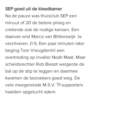
SEP goed uit de kleedkamer
Na de pauze was thuisclub SEP een 
minuut of 20 de betere ploeg en 
creëerde ook de nodige kansen. Een 
daarvan wist Marco van Blitterswijk  te 
verzilveren. (1-1). Een paar minuten later 
beging Tom Vreugdenhil een 
overtreding op invaller Noah Maat. Maar 
scheidsrechter Rob Biesot weigerde de 
bal op de stip te leggen en daarmee 
kwamen de bezoekers goed weg. De 
vele meegereisde M.S.V.’71 supporters 
haalden opgelucht adem.