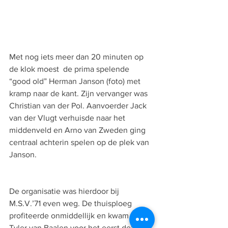
Met nog iets meer dan 20 minuten op 
de klok moest  de prima spelende 
“good old” Herman Janson (foto) met 
kramp naar de kant. Zijn vervanger was 
Christian van der Pol. Aanvoerder Jack 
van der Vlugt verhuisde naar het 
middenveld en Arno van Zweden ging 
centraal achterin spelen op de plek van 
Janson.
De organisatie was hierdoor bij 
M.S.V.’71 even weg. De thuisploeg 
profiteerde onmiddellijk en kwam via 
Tyler van Baalen voor het eerst deze 