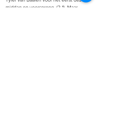
middag op voorsprong. (2-1). Maar 
M.S.V.’71 toonde veerkracht en kwam 
amper vijf minuten later alweer op 
gelijke hoogte. Jack van der Vlugt 
leverde een heerlijke vrije trap af op het 
hoofd van Christian van der Pol en dat 
betekende 2-2).
Tot het laatste fluitsignaal gingen beide 
ploegen nog vol voor de winst. De 