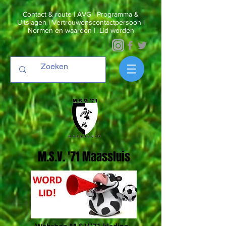
Contact & route
|
AVG
|
Programma &
Uitslagen
|
Vertrouwenscontactpersoon
|
Normen en waarden
|
Lid worden
M.S.V. '71 Maassluis