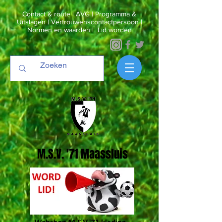
Contact & route
|
AVG
|
Programma &
Uitslagen
|
Vertrouwenscontactpersoon
|
Normen en waarden
|
Lid worden
M.S.V. '71 Maassluis