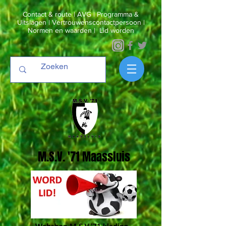
Contact & route
|
AVG
|
Programma &
Uitslagen
|
Vertrouwenscontactpersoon
|
Normen en waarden
|
Lid worden
M.S.V. '71 Maassluis