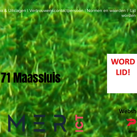
a & Uitslagen
|
Vertrouwenscontactpersoon
|
Normen en waarden
|
Lid
worden
 '71 Maassluis