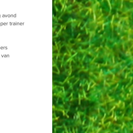
g avond 
per trainer 
ers 
 van 