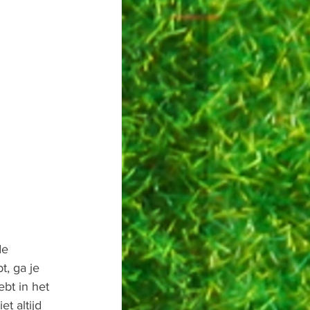
de 
t, ga je 
bt in het 
t altijd 