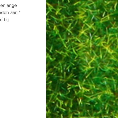
renlange 
nden aan " 
 bij 