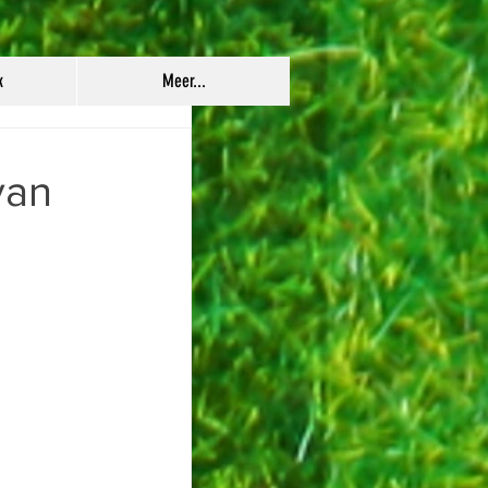
k
Meer...
van