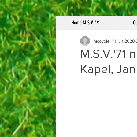
Home M.S.V. '71
Cl
nicovdlelij
11 jun 2020
M.S.V.'71 
Kapel, Jan