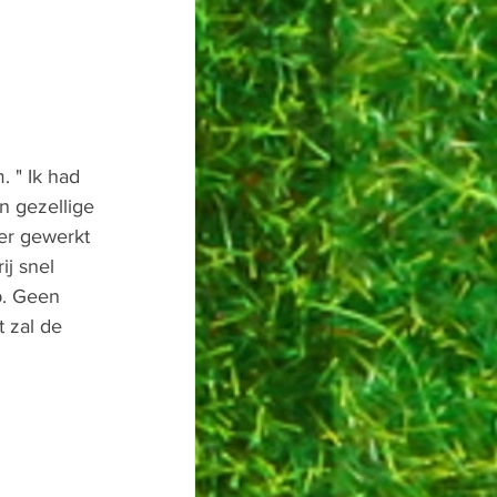
 " Ik had 
n gezellige 
ier gewerkt 
j snel 
b. Geen 
t zal de 