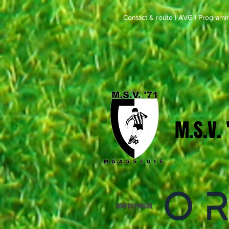
Contact & route
|
AVG
|
Programm
M.S.V.
HOOFDSPONSOR