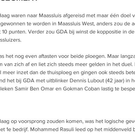
aag waren naar Maassluis afgereisd met maar één doel v
gewonnen te worden in Maassluis West, anders zou de a
t 10 punten. Verder zou GDA bij winst de koppositie in de
sluizers.
 was het nog even aftasten voor beide ploegen. Maar lang
an zich af en liet zich steeds meer gelden in het duel.
 meer inzet dan de thuisploeg en gingen ook steeds bete
ond het bij GDA met uitblinker Dennis Lubout (42 jaar) in 
 bleken Samir Ben Omar en Gokman Coban lastig te bespe
Haag op voorsprong zouden komen, was het logische gevo
t 1e bedrijf. Mohammed Rasuli leed op het middenveld ba