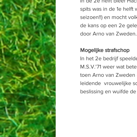
In de 2e helft bleef Ha
spits was in de 1e helf
seizoen!!) en mocht vol
de kans op een 2e gele 
door Arno van Zweden.
Mogelijke strafschop
In het 2e bedrijf speel
M.S.V.'71 weer wat bete
toen Arno van Zweden d
leidende  vrouwelijke s
beslissing en wuifde de