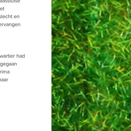
aassluise 
et 
lecht en 
vervangen 
wartier had 
 gegaan 
rima 
haar 