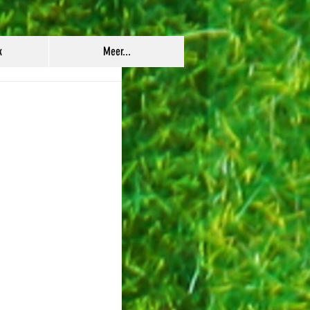
k
Meer...