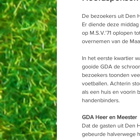
De bezoekers uit Den H
Er diende deze middag 
op M.S.V.'71 oplopen to
overnemen van de Maas
In het eerste kwartier
gooide GDA de schroom v
bezoekers toonden veel
voetballen. Achterin st
als een huis en voorin
handenbinders. 
GDA Heer en Meester 
Dat de gasten uit Den 
gebeurde halverwege he