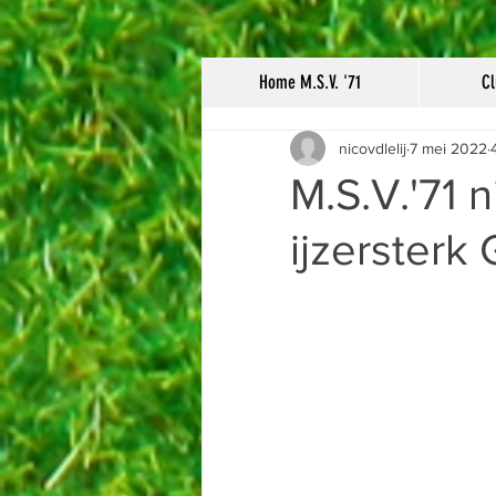
Home M.S.V. '71
Cl
nicovdlelij
7 mei 2022
M.S.V.'71 
ijzersterk