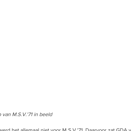
 van M.S.V.'71 in beeld
erd het allemaal niet voor M S.V.'71. Daarvoor zat GDA v