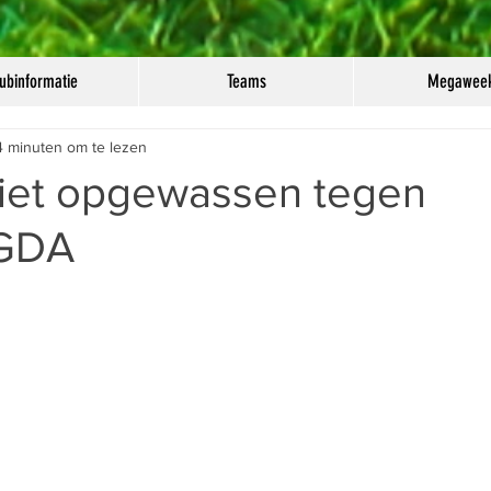
ubinformatie
Teams
Megawee
4 minuten om te lezen
niet opgewassen tegen
 GDA