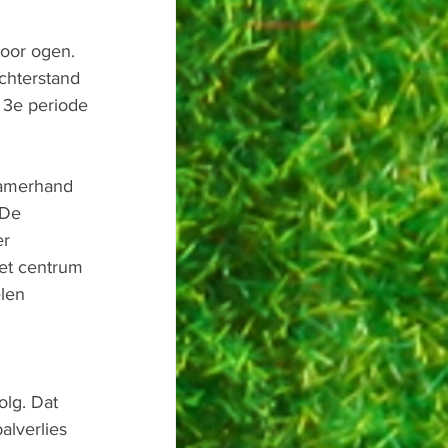
oor ogen. 
chterstand 
 3e periode 
zamerhand 
 De 
r 
het centrum 
len 
lg. Dat 
lverlies 