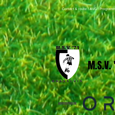
Contact & route
|
AVG
|
Programm
M.S.V.
HOOFDSPONSOR