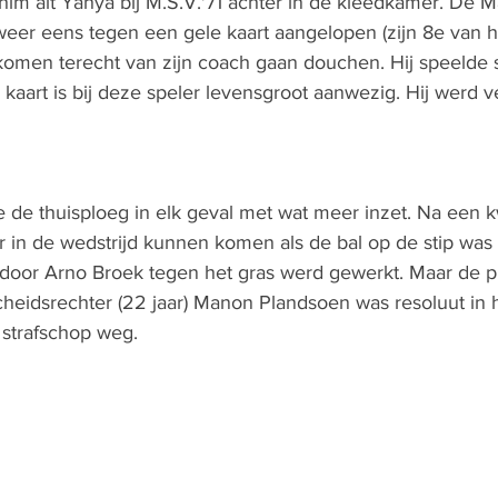
chim ait Yahya bij M.S.V.'71 achter in de kleedkamer. De M
t weer eens tegen een gele kaart aangelopen (zijn 8e van h
komen terecht van zijn coach gaan douchen. Hij speelde s
kaart is bij deze speler levensgroot aanwezig. Hij werd 
de de thuisploeg in elk geval met wat meer inzet. Na een k
r in de wedstrijd kunnen komen als de bal op de stip was
oor Arno Broek tegen het gras werd gewerkt. Maar de p
cheidsrechter (22 jaar) Manon Plandsoen was resoluut in 
 strafschop weg.