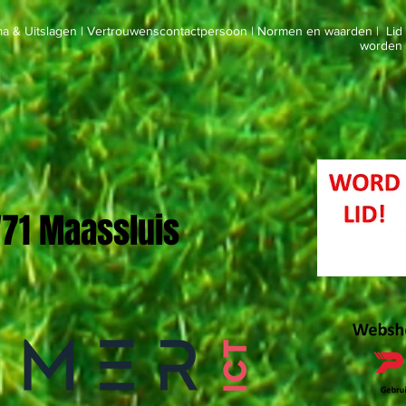
a & Uitslagen
|
Vertrouwenscontactpersoon
|
Normen en waarden
|
Lid
worden
 '71 Maassluis