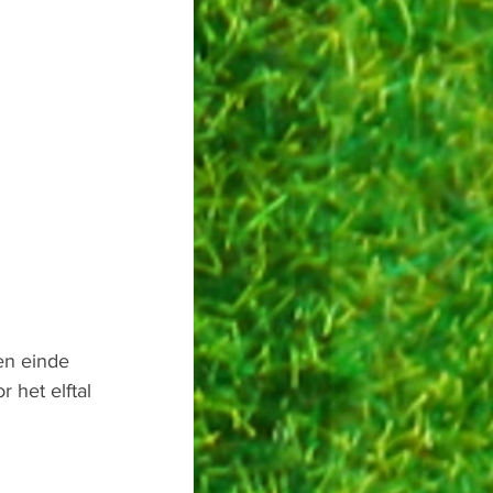
en einde 
 het elftal 