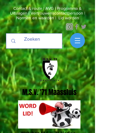
Contact & route
|
AVG
|
Programma &
Uitslagen
|
Vertrouwenscontactpersoon
|
Normen en waarden
|
Lid worden
M.S.V. '71 Maassluis