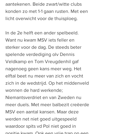
aantekenen. Beide zwart/witte clubs 
konden zo met 1-1 gaan rusten. Met een 
licht overwicht voor de thuisploeg.
In de 2e helft een ander spelbeeld. 
Want nu kwam MSV iets feller en 
sterker voor de dag. De steeds beter 
spelende verdediging olv Dennis 
Veldkamp en Tom Vreugdenhil gaf 
nagenoeg geen kans meer weg. Het 
elftal beet nu meer van zich en vocht 
zich in de wedstrijd. Op het middenveld 
wonnen de hard werkende; 
Niemantsverdriet en van Zweden nu 
meer duels. Met meer balbezit creëerde 
MSV een aantal kansen. Maar deze 
werden net niet goed uitgespeeld 
waardoor spits vd Pol niet goed in 
positie kwam. Ook een vrije trap op een 