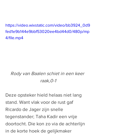
https://video.wixstatic.com/video/bb3924_0d9
fed1e9b144e9bbf53020ee4bd44d0/480p/mp
4/file.mp4
Rody van Baalen schiet in een keer 
raak,0-1
Deze opsteker hield helaas niet lang 
stand. Want vlak voor de rust gaf 
Ricardo de Jager zijn snelle 
tegenstander; Taha Kadir een vrije 
doortocht. Die kon zo via de achterlijn 
in de korte hoek de gelijkmaker 