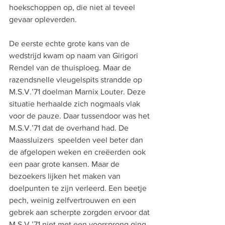
hoekschoppen op, die niet al teveel 
gevaar opleverden.
De eerste echte grote kans van de 
wedstrijd kwam op naam van Girigori 
Rendel van de thuisploeg. Maar de 
razendsnelle vleugelspits strandde op 
M.S.V.’71 doelman Marnix Louter. Deze 
situatie herhaalde zich nogmaals vlak 
voor de pauze. Daar tussendoor was het 
M.S.V.’71 dat de overhand had. De 
Maassluizers  speelden veel beter dan 
de afgelopen weken en creëerden ook 
een paar grote kansen. Maar de 
bezoekers lijken het maken van 
doelpunten te zijn verleerd. Een beetje 
pech, weinig zelfvertrouwen en een 
gebrek aan scherpte zorgden ervoor dat 
M.S.V.’71 niet met een voorsprong ging 