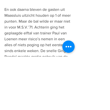
En ook daarna bleven de gasten uit 
Maassluis uitzicht houden op 1 of meer 
punten. Maar de bal wilde er maar niet 
in voor M.S.V.’71. Achterin ging het 
geplaagde elftal van trainer Paul van 
Loenen meer risico’s nemen in een 
alles of niets poging op het eerste punt 
sinds enkele weken. De snelle Girigori 
Rendel maakte gretig gebruik van de 
door M.S.V.’71 geboden  ruimte. Hij liet 
zijn tegenstander zijn hielen zien en 
legde de bal panklaar af  op Julius Rosa, 
die de 2-0 eindstand op het bord 
schoot.
Daarmee kreeg M.S.V.’71 deze keer 
zeker te weinig. Het feit dat er 
voldoende kansen worden gecreëerd 