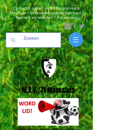
Contact & route
|
AVG
|
Programma &
Uitslagen
|
Vertrouwenscontactpersoon
|
Normen en waarden
|
Lid worden
M.S.V. '71 Maassluis