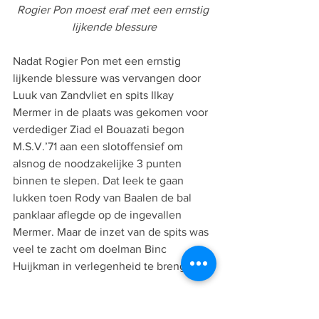
Rogier Pon moest eraf met een ernstig 
lijkende blessure
Nadat Rogier Pon met een ernstig 
lijkende blessure was vervangen door 
Luuk van Zandvliet en spits Ilkay 
Mermer in de plaats was gekomen voor 
verdediger 
Ziad el Bouazati
 begon 
M.S.V.’71 aan een slotoffensief om 
alsnog de noodzakelijke 3 punten 
binnen te slepen. Dat leek te gaan 
lukken toen Rody van Baalen de bal 
panklaar aflegde op de ingevallen 
Mermer. Maar de inzet van de spits was 
veel te zacht om doelman Binc 
Huijkman in verlegenheid te brengen.
De tijd begon te dringen voor M.S.V.’71 
om de zege over alsnog de streep te 