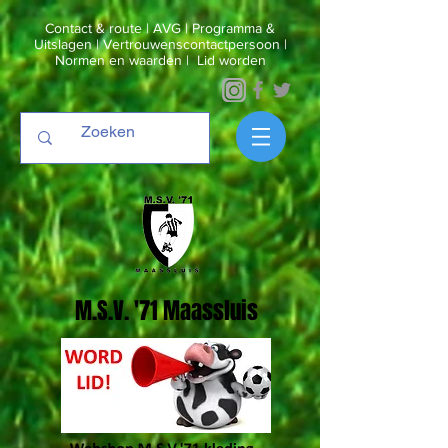
Contact & route
|
AVG
|
Programma &
Uitslagen
|
Vertrouwenscontactpersoon
|
Normen en waarden
|
Lid worden
M.S.V. '71 Maassluis