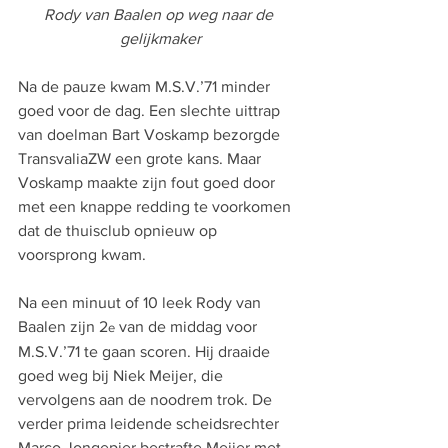
Rody van Baalen op weg naar de 
gelijkmaker
Na de pauze kwam M.S.V.’71 minder 
goed voor de dag. Een slechte uittrap 
van doelman Bart Voskamp bezorgde 
TransvaliaZW een grote kans. Maar 
Voskamp maakte zijn fout goed door 
met een knappe redding te voorkomen 
dat de thuisclub opnieuw op 
voorsprong kwam.
Na een minuut of 10 leek Rody van 
Baalen zijn 2
 van de middag voor 
e
M.S.V.’71 te gaan scoren. Hij draaide 
goed weg bij Niek Meijer, die 
vervolgens aan de noodrem trok. De 
verder prima leidende scheidsrechter 
Marco Jongepier bestrafte Meijer met 