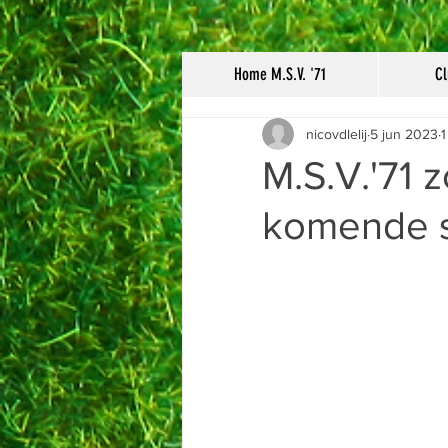
Home M.S.V. '71
Cl
nicovdlelij
5 jun 2023
1
M.S.V.'71 
komende 