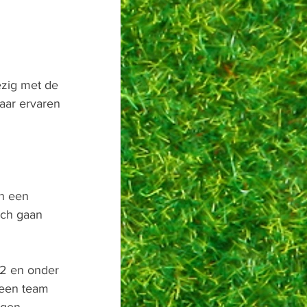
ezig met de 
aar ervaren 
n een 
ich gaan 
12 en onder 
 een team 