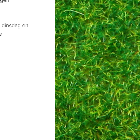
igen 
 dinsdag en 
e 