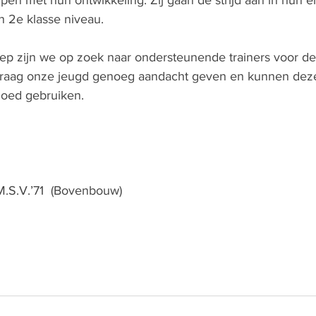
elpen met hun ontwikkeling. Zij gaan de strijd aan in hun e
n 2e klasse niveau.
ep zijn we op zoek naar ondersteunende trainers voor de
graag onze jeugd genoeg aandacht geven en kunnen dez
goed gebruiken.
.S.V.’71  (Bovenbouw)