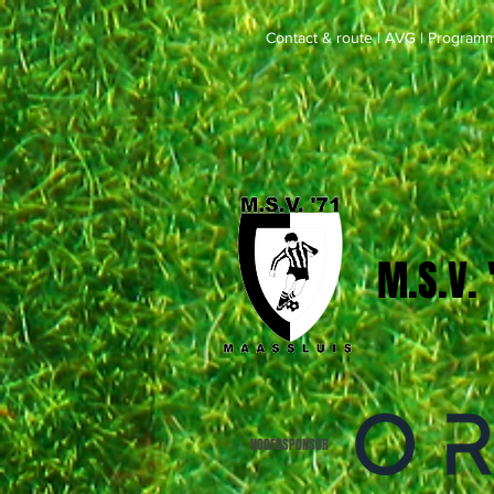
Contact & route
|
AVG
|
Programm
M.S.V.
HOOFDSPONSOR