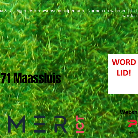
a & Uitslagen
|
Vertrouwenscontactpersoon
|
Normen en waarden
|
Lid
worden
 '71 Maassluis