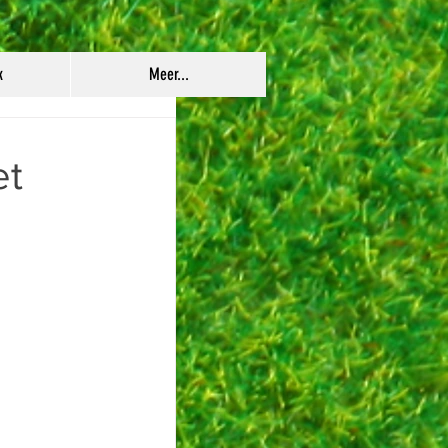
k
Meer...
et