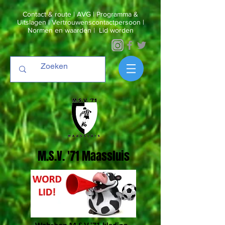
Contact & route
|
AVG
|
Programma &
Uitslagen
|
Vertrouwenscontactpersoon
|
Normen en waarden
|
Lid worden
M.S.V. '71 Maassluis