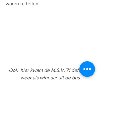
waren te tellen.
Ook  hier kwam de M.S.V.'71 defensie 
weer als winnaar uit de bus
M.S.V.’71 trainer Jan van der Sar bracht 
halverwege de 2
 helft met 3 wissels 
e
vers bloed in de ploeg. En dat hielp. 
Want 5 minuten voor tijd kwamen de 
gasten toch nog op voorsprong. Kevin 
van Zandvliet gooide ver in naar 
Christian van der Pol. Die draaide goed 