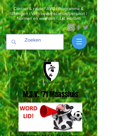
Contact & route
|
AVG
|
Programma &
Uitslagen
|
Vertrouwenscontactpersoon
|
Normen en waarden
|
Lid worden
M.S.V. '71 Maassluis