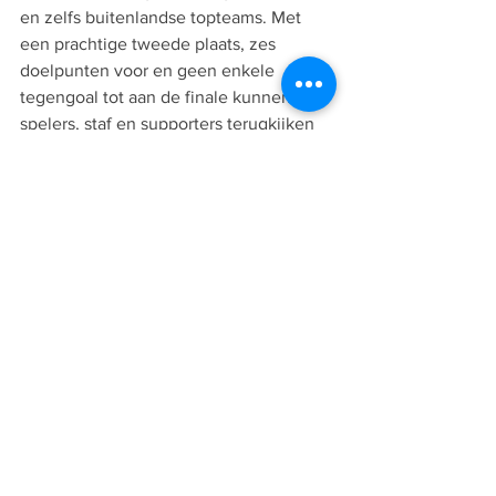
en zelfs buitenlandse topteams. Met 
een prachtige tweede plaats, zes 
doelpunten voor en geen enkele 
tegengoal tot aan de finale kunnen de 
spelers, staf en supporters terugkijken 
op een meer dan geslaagd 
internationaal toernooi in België.