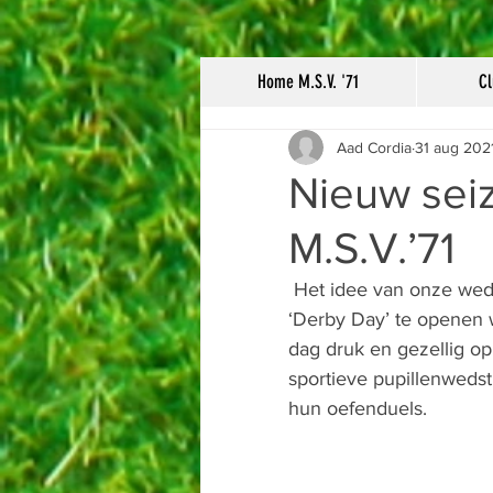
Home M.S.V. '71
Cl
Aad Cordia
31 aug 202
Nieuw seiz
M.S.V.’71
 Het idee van onze wedstrijdsecretaris; Maarten Voortman om het nieuwe seizoen met een 
‘Derby Day’ te openen w
dag druk en gezellig op
sportieve pupillenweds
hun oefenduels.