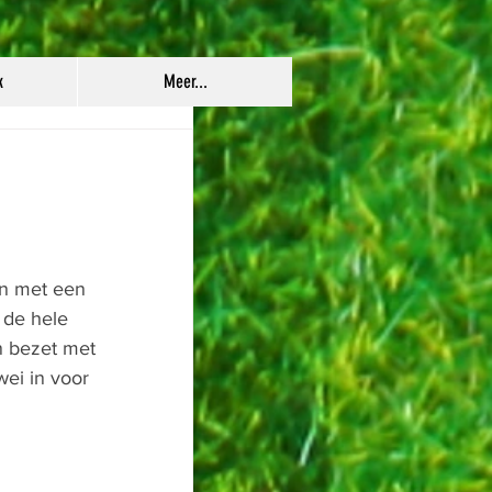
k
Meer...
 de hele 
n bezet met 
ei in voor 