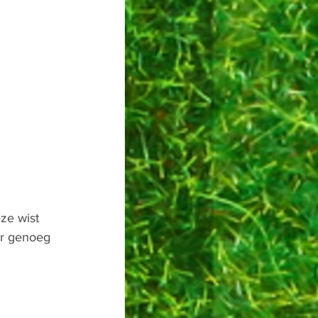
ze wist 
er genoeg 