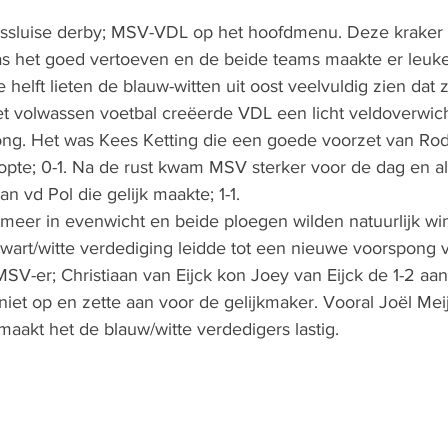
ssluise derby; MSV-VDL op het hoofdmenu. Deze kraker 
was het goed vertoeven en de beide teams maakte er leuke
e helft lieten de blauw-witten uit oost veelvuldig zien dat 
et volwassen voetbal creëerde VDL een licht veldoverwi
ong. Het was Kees Ketting die een goede voorzet van Ro
te; 0-1. Na de rust kwam MSV sterker voor de dag en al
aan vd Pol die gelijk maakte; 1-1. 
meer in evenwicht en beide ploegen wilden natuurlijk wi
wart/witte verdediging leidde tot een nieuwe voorspong v
SV-er; Christiaan van Eijck kon Joey van Eijck de 1-2 aa
niet op en zette aan voor de gelijkmaker. Vooral Joël Me
aakt het de blauw/witte verdedigers lastig. 