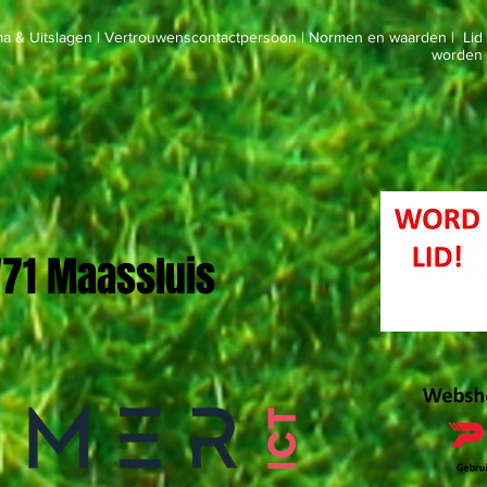
a & Uitslagen
|
Vertrouwenscontactpersoon
|
Normen en waarden
|
Lid
worden
 '71 Maassluis