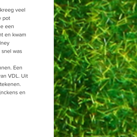
kreeg veel 
 pot 
ze een 
cht en kwam 
dney 
 snel was 
nnen. Een 
an VDL. Uit 
ntekenen. 
ijnckens en 