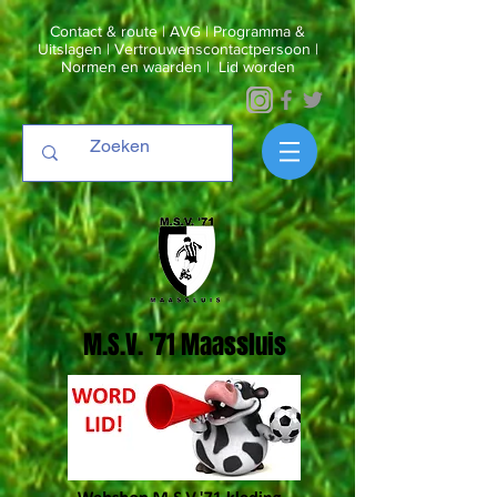
Contact & route
|
AVG
|
Programma &
Uitslagen
|
Vertrouwenscontactpersoon
|
Normen en waarden
|
Lid worden
M.S.V. '71 Maassluis