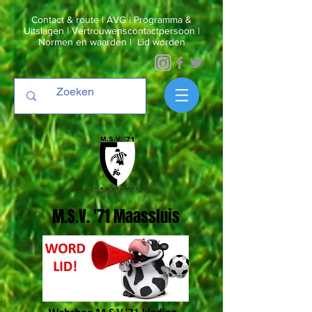
Contact & route
|
AVG
|
Programma &
Uitslagen
|
Vertrouwenscontactpersoon
|
Normen en waarden
|
Lid worden
M.S.V. '71 Maassluis