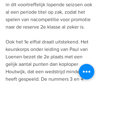
in dit voortreffelijk lopende seizoen ook 
al een periode titel op zak, zodat het 
spelen van nacompetitie voor promotie 
naar de reserve 2e klasse al zeker is.
Ook het 1e elftal draait uitstekend. Het 
keurskorps onder leiding van Paul van 
Loenen bezet de 2e plaats met een 
gelijk aantal punten dan koploper 
Houtwijk, dat een wedstrijd minder 
heeft gespeeld. De nummers 3 en 4 
staan al op 7 punten achterstand van 
M.S.V.'71. Ons 1e elftal is dus ook nog 
volop in de race voor de titel of het 
behalen van de nacompetitie.