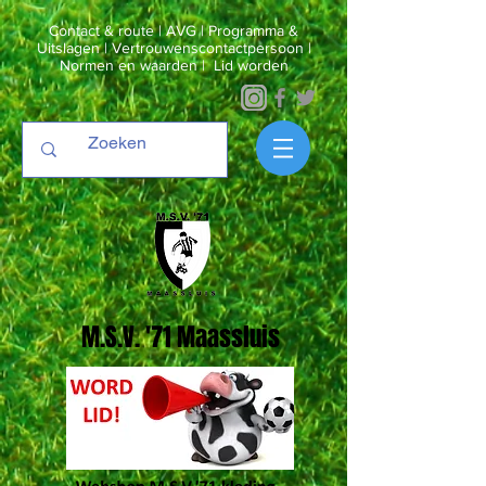
Contact & route
|
AVG
|
Programma &
Uitslagen
|
Vertrouwenscontactpersoon
|
Normen en waarden
|
Lid worden
M.S.V. '71 Maassluis