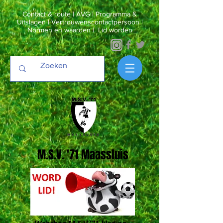
Contact & route
|
AVG
|
Programma &
Uitslagen
|
Vertrouwenscontactpersoon
|
Normen en waarden
|
Lid worden
M.S.V. '71 Maassluis