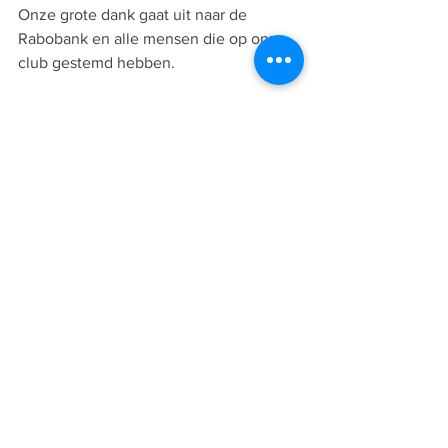
Onze grote dank gaat uit naar de 
Rabobank en alle mensen die op onze 
club gestemd hebben.
Het bestuur van M.S.V.’71
Alles weergeven
Recente blogposts