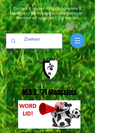
Contact & route
|
AVG
|
Programma &
Uitslagen
|
Vertrouwenscontactpersoon
|
Normen en waarden
|
Lid worden
M.S.V. '71 Maassluis