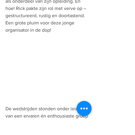
als onderdeel van zijn opleiding. En 
hoe! Rick pakte zijn rol met verve op – 
gestructureerd, rustig en doortastend. 
Een grote pluim voor deze jonge 
organisator in de dop!
De wedstrijden stonden onder leiding 
van een ervaren én enthousiaste groep 
scheidsrechters uit de Walking Football, 
waar Hans Dries al jaren garant staat 