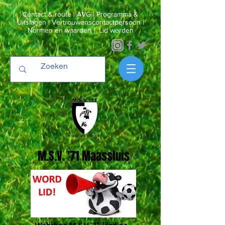
Contact & route
|
AVG
|
Programma &
Uitslagen
|
Vertrouwenscontactpersoon
|
Normen en waarden
|
Lid worden
M.S.V. '71 Maassluis