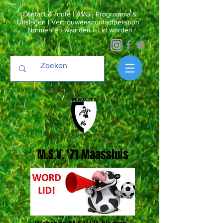
Contact & route
|
AVG
|
Programma &
Uitslagen
|
Vertrouwenscontactpersoon
|
Normen en waarden
|
Lid worden
M.S.V. '71 Maassluis