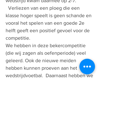
wedstrijd kwam daarmee op 2-7. 
  Verliezen van een ploeg die een 
klasse hoger speelt is geen schande en 
vooral het spelen van een goede 2e 
helft geeft een positief gevoel voor de 
competitie. 
We hebben in deze bekercompetitie 
(die wij zagen als oefenperiode) veel 
geleerd. Ook de nieuwe meiden 
hebben kunnen proeven aan het 
wedstrijdvoetbal.  Daarnaast hebben we 
ook een nieuw staflid mogen 
verwelkomen in de vorm van een echte 
keeperstrainer. Claire welkom bij onze 
trainersstaf.  De meiden zijn nu al heel 
bij met je!
Laat de competitie maar beginnen.