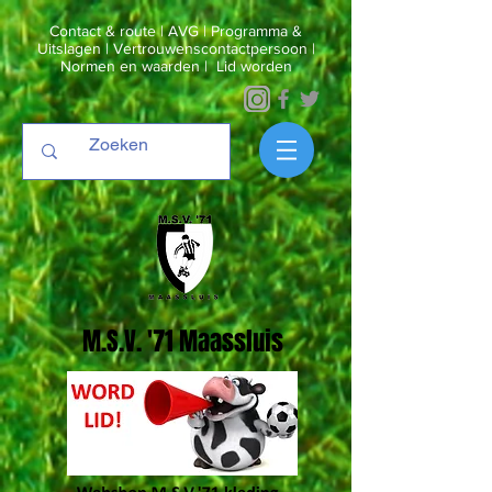
Contact & route
|
AVG
|
Programma &
Uitslagen
|
Vertrouwenscontactpersoon
|
Normen en waarden
|
Lid worden
M.S.V. '71 Maassluis