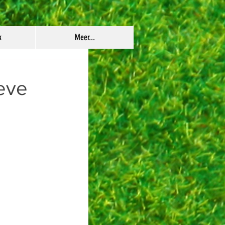
k
Meer...
ieve