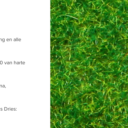
ng en alle 
0 van harte 
na, 
s Dries: 