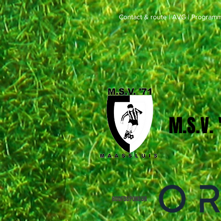
Contact & route
|
AVG
|
Programm
M.S.V.
HOOFDSPONSOR