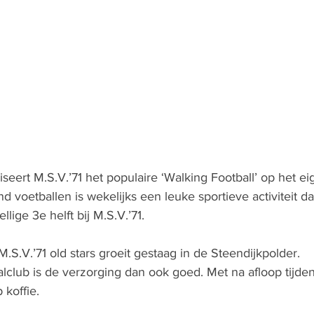
eert M.S.V.’71 het populaire ‘Walking Football’ op het ei
 voetballen is wekelijks een leuke sportieve activiteit da
lige 3e helft bij M.S.V.’71. 
S.V.’71 old stars groeit gestaag in de Steendijkpolder. 
alclub is de verzorging dan ook goed. Met na afloop tijden
 koffie.  