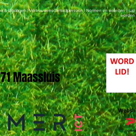
a & Uitslagen
|
Vertrouwenscontactpersoon
|
Normen en waarden
|
Lid
worden
 '71 Maassluis