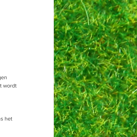
gen 
t wordt 
s het 