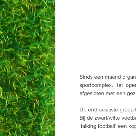
Sinds een maand organis
sportcomplex. Het lopend
afgesloten met een gezel
De enthousiaste groep M.
Bij de zwart/witte voetb
‘talking football’ een kop