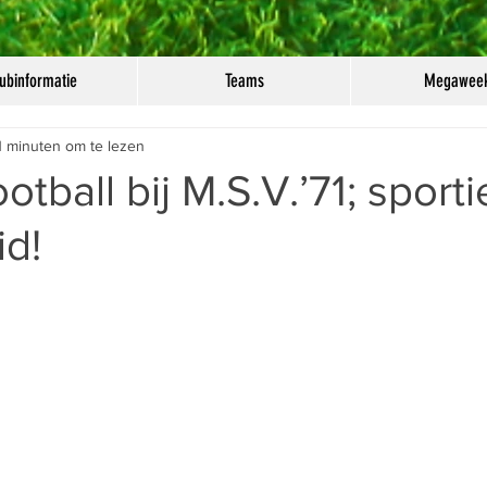
ubinformatie
Teams
Megawee
1 minuten om te lezen
tball bij M.S.V.’71; sport
id!