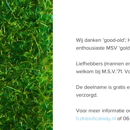
Wij danken ‘good-old’; H
enthousiaste MSV ‘golden
Liefhebbers (mannen en 
welkom bij M.S.V.’71. V
De deelname is gratis en
verzorgd.
Voor meer informatie ove
h.dries@caiway.nl
 of 0