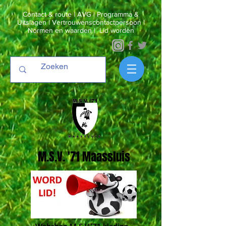
Contact & route
|
AVG
|
Programma &
Uitslagen
|
Vertrouwenscontactpersoon
|
Normen en waarden
|
Lid worden
M.S.V. '71 Maassluis