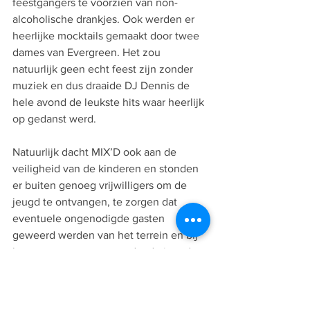
feestgangers te voorzien van non-
alcoholische drankjes. Ook werden er 
heerlijke mocktails gemaakt door twee 
dames van Evergreen. Het zou 
natuurlijk geen echt feest zijn zonder 
muziek en dus draaide DJ Dennis de 
hele avond de leukste hits waar heerlijk 
op gedanst werd.
Natuurlijk dacht MIX’D ook aan de 
veiligheid van de kinderen en stonden 
er buiten genoeg vrijwilligers om de 
jeugd te ontvangen, te zorgen dat 
eventuele ongenodigde gasten 
geweerd werden van het terrein en bij 
het weg gaan te zorgen dat de jeugd 
veilig weer op weg naar huis gingen.
Mocht je niet bij de White Party 