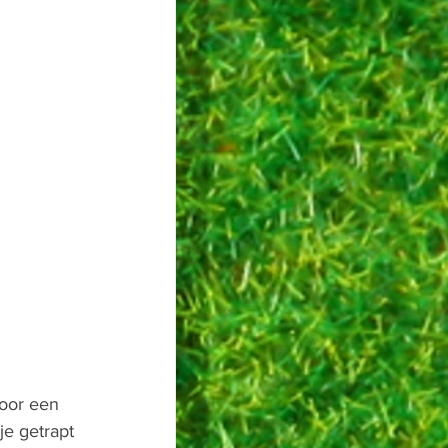
oor een 
je getrapt 