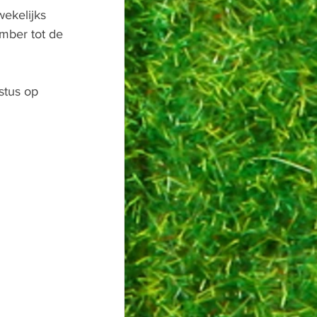
wekelijks 
ember tot de 
stus op 