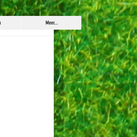
k
Meer...