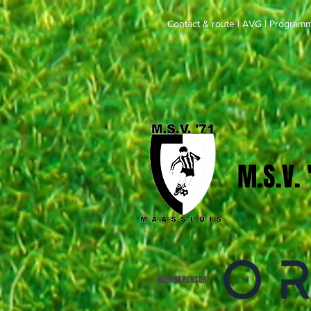
Contact & route
|
AVG
|
Programm
M.S.V.
HOOFDSPONSOR