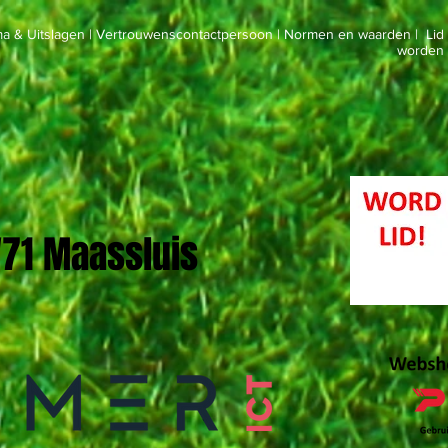
a & Uitslagen
|
Vertrouwenscontactpersoon
|
Normen en waarden
|
Lid
worden
 '71 Maassluis