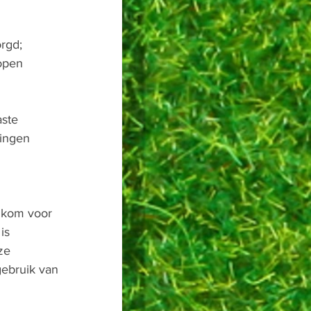
rgd; 
open 
ste 
ingen 
lkom voor 
is 
ze 
gebruik van 