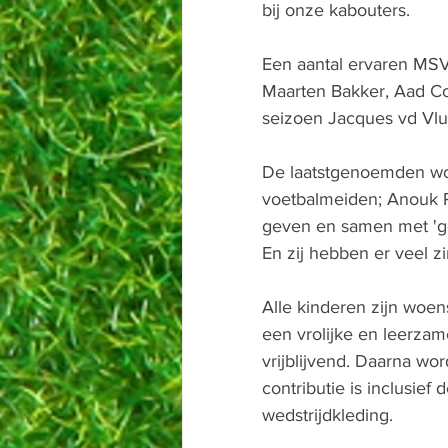
bij onze kabouters. 
Een aantal ervaren MSV-
Maarten Bakker, Aad Co
seizoen Jacques vd Vlu
De laatstgenoemden wor
voetbalmeiden; Anouk P
geven en samen met 'go
En zij hebben er veel zin
Alle kinderen zijn woe
een vrolijke en leerzam
vrijblijvend. Daarna wo
contributie is inclusie
wedstrijdkleding. 