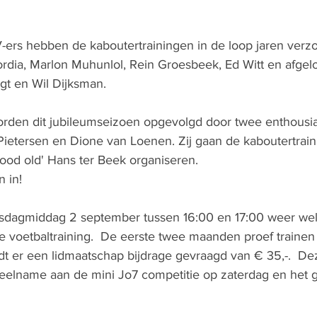
ers hebben de kaboutertrainingen in de loop jaren verzo
rdia, Marlon Muhunlol, Rein Groesbeek, Ed Witt en afgel
gt en Wil Dijksman.
den dit jubileumseizoen opgevolgd door twee enthousia
ietersen en Dione van Loenen. Zij gaan de kaboutertrain
od old' Hans ter Beek organiseren. 
 in! 
nsdagmiddag 2 september tussen 16:00 en 17:00 weer we
e voetbaltraining.  De eerste twee maanden proef trainen 
rdt er een lidmaatschap bijdrage gevraagd van € 35,-.  De
f deelname aan de mini Jo7 competitie op zaterdag en het 