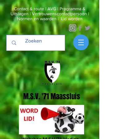
Contact & route
|
AVG
|
Programma &
Uitslagen
|
Vertrouwenscontactpersoon
|
Normen en waarden
|
Lid worden
M.S.V. '71 Maassluis