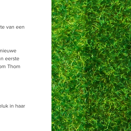
te van een 
 nieuwe 
n eerste 
Oom Thom 
luk in haar 