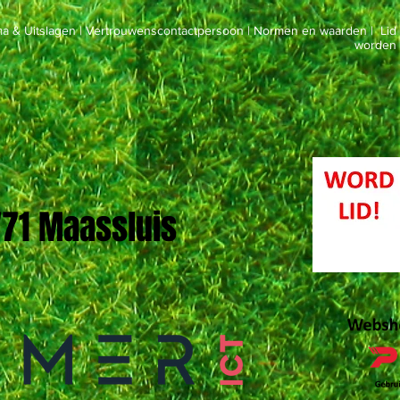
a & Uitslagen
|
Vertrouwenscontactpersoon
|
Normen en waarden
|
Lid
worden
 '71 Maassluis