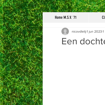
Home M.S.V. '71
Cl
nicovdlelij
1 jun 2023
1
Een dochte