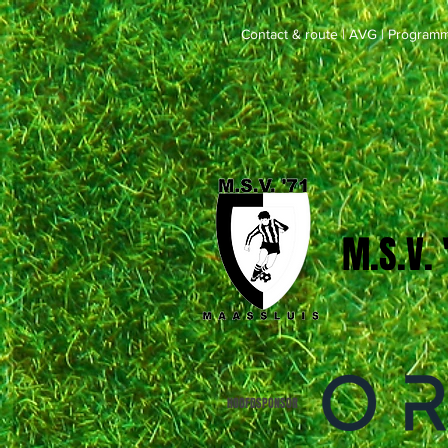
Contact & route
|
AVG
|
Programm
M.S.V.
HOOFDSPONSOR