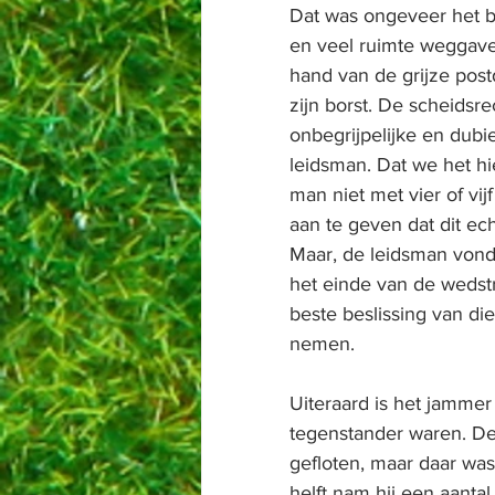
Dat was ongeveer het br
en veel ruimte weggave
hand van de grijze post
zijn borst. De scheidsr
onbegrijpelijke en dubie
leidsman. Dat we het h
man niet met vier of vi
aan te geven dat dit ec
Maar, de leidsman vond 
het einde van de wedstr
beste beslissing van di
nemen. 
Uiteraard is het jammer
tegenstander waren. De 
gefloten, maar daar was
helft nam hij een aantal