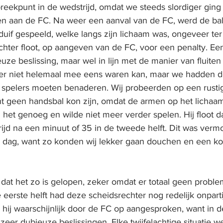
eekpunt in de wedstrijd, omdat we steeds slordiger ging 
n aan de FC. Na weer een aanval van de FC, werd de bal
duif gespeeld, welke langs zijn lichaam was, ongeveer te
echter floot, op aangeven van de FC, voor een penalty. Ee
uze beslissing, maar wel in lijn met de manier van fluite
ier niet helemaal mee eens waren kan, maar we hadden 
jf spelers moeten benaderen. Wij probeerden op een rusti
ht geen handsbal kon zijn, omdat de armen op het lichaa
het genoeg en wilde niet meer verder spelen. Hij floot d
ijd na een minuut of 35 in de tweede helft. Dit was vermoe
e dag, want zo konden wij lekker gaan douchen en een kou
 dat het zo is gelopen, zeker omdat er totaal geen probl
eerste helft had deze scheidsrechter nog redelijk onparti
 hij waarschijnlijk door de FC op aangesproken, want in 
 zeer dubieuze beslissingen. Elke twijfelachtige situatie we