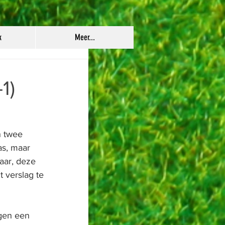
k
Meer...
1)
 twee 
s, maar 
aar, deze 
 verslag te 
gen een 