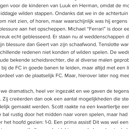
rgen voor de kinderen van Luuk en Herman, omdat de mo
iddagje wilden stappen. Ondanks dat we in de achtertuin
 niet zien, of horen, maar waarschijnlijk was hij ergens
 blessure aan het opscheppen. Michael “Ferrari” is door e
euk echt geblesseerd. Er staan nu al weddenschappen d
ijn blessure dan Geert van zijn schaafwond. Tenslotte ware
chillende redenen niet konden of wilden spelen. De wedst
oude bekende scheidsrechter, die al diverse malen geprob
bij de FC in goede banen te leiden, maar altijd met een li
oordeel van de plaatselijk FC. Maar, hierover later nog mee
we dramatisch, heel ver ingezakt en we gaven de tegens
. Zij creëerden dan ook een aantal mogelijkheden die ste
lijk gemaakt werden. Scott raakte na een kwartiertje een
 bal rustig door het midden naar voren spelen, maar had
r het hoofd gezien: 1-0. Een prima assist! Dit was wel een