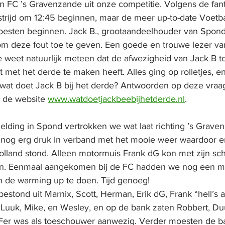
an FC ’s Gravenzande uit onze competitie. Volgens de fant
rijd om 12:45 beginnen, maar de meer up-to-date 
Voetba
esten beginnen. Jack B., grootaandeelhouder van Spond
 om deze fout toe te geven. Een goede en trouwe lezer va
 weet natuurlijk meteen dat de afwezigheid van Jack B to
t met het derde te maken heeft. Alles ging op rolletjes, e
: wat doet Jack B bij het derde? Antwoorden op deze vra
 de website 
www.watdoetjackbeebijhetderde.nl
.
lding in Spond vertrokken we wat laat richting ’s Graven
og erg druk in verband met het mooie weer waardoor er
Holland stond. Alleen motormuis Frank dG kon met zijn sch
jden. Eenmaal aangekomen bij de FC hadden we nog een mi
 de warming up te doen. Tijd genoeg!
estond uit Marnix, Scott, Herman, Erik dG, Frank “hell’s a
, Luuk, Mike, en Wesley, en op de bank zaten Robbert, Du
Fer was als toeschouwer aanwezig. Verder moesten de b