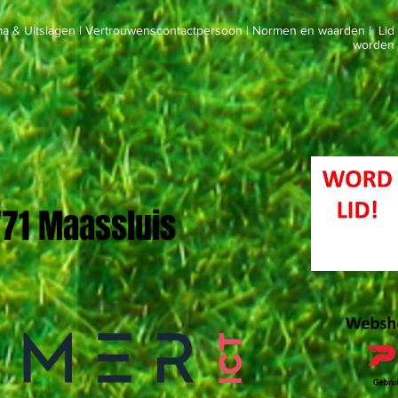
a & Uitslagen
|
Vertrouwenscontactpersoon
|
Normen en waarden
|
Lid
worden
 '71 Maassluis