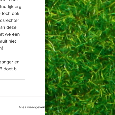
uurlijk erg 
e toch ook 
dsrechter 
van deze 
at we een 
uit niet 
h!
zanger en 
 doet bij 
Alles weergeven