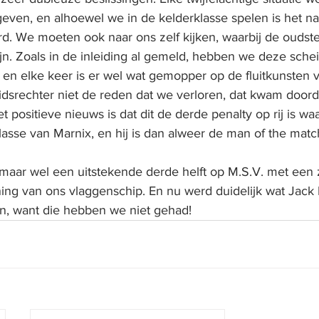
ven, en alhoewel we in de kelderklasse spelen is het nat
rd. We moeten ook naar ons zelf kijken, waarbij de oudst
jn. Zoals in de inleiding al gemeld, hebben we deze schei
 en elke keer is er wel wat gemopper op de fluitkunsten 
dsrechter niet de reden dat we verloren, dat kwam doord
t positieve nieuws is dat dit de derde penalty op rij is waar
asse van Marnix, en hij is dan alweer de man of the matc
maar wel een uitstekende derde helft op M.S.V. met een 
ng van ons vlaggenschip. En nu werd duidelijk wat Jack B
en, want die hebben we niet gehad!