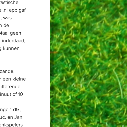
astische 
l.nl
 app gaf 
, was 
n de 
taal geen 
n inderdaad, 
ag kunnen 
zande. 
 een kleine 
itterende 
nuut of 10 
ngel” dG, 
uc, en Jan. 
ankspelers 