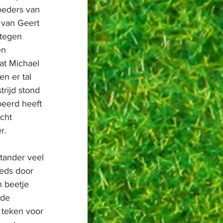
eders van 
 van Geert 
 tegen 
en 
at Michael 
n er tal 
rijd stond 
eerd heeft 
cht 
r.
tander veel 
eds door 
 beetje 
 de 
 teken voor 