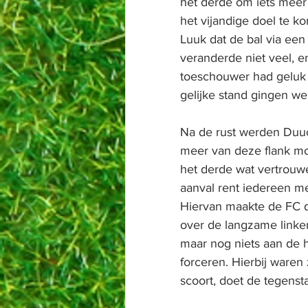
het derde om iets meer 
het vijandige doel te k
Luuk dat de bal via een
veranderde niet veel, e
toeschouwer had geluk 
gelijke stand gingen we
Na de rust werden Duuc 
meer van deze flank mo
het derde wat vertrouwe
aanval rent iedereen me
Hiervan maakte de FC d
over de langzame linker
maar nog niets aan de 
forceren. Hierbij waren z
scoort, doet de tegensta