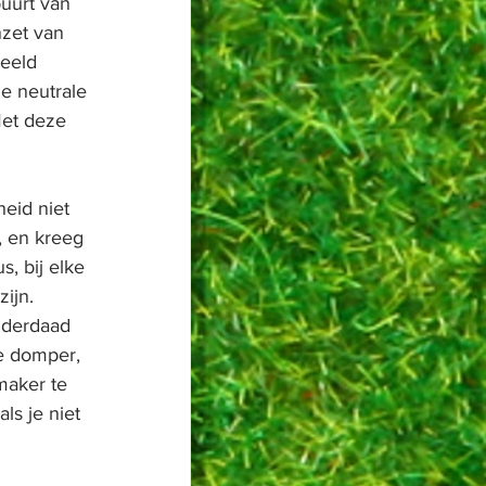
uurt van 
nzet van 
eeld 
e neutrale 
Met deze 
eid niet 
, en kreeg 
, bij elke 
ijn. 
nderdaad 
e domper, 
maker te 
ls je niet 