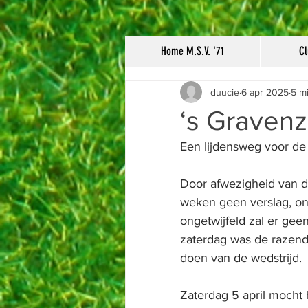
Home M.S.V. '71
Cl
duucie
6 apr 2025
5 m
‘s Gravenza
Een lijdensweg voor de
Door afwezigheid van d
weken geen verslag, on
ongetwijfeld zal er gee
zaterdag was de razende
doen van de wedstrijd.
Zaterdag 5 april mocht