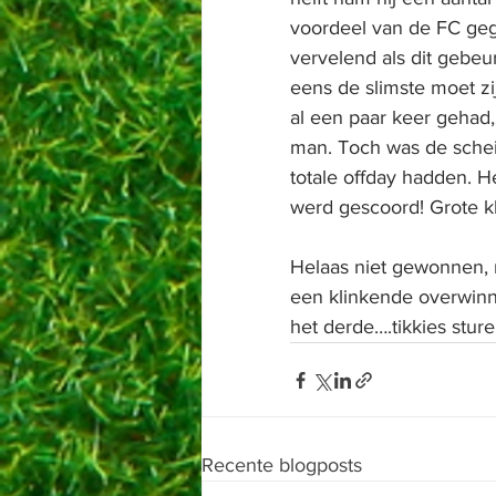
voordeel van de FC gege
vervelend als dit gebeu
eens de slimste moet zi
al een paar keer gehad,
man. Toch was de schei
totale offday hadden. He
werd gescoord! Grote kl
Helaas niet gewonnen, 
een klinkende overwinni
het derde….tikkies stur
Recente blogposts