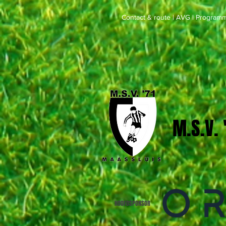
Contact & route
|
AVG
|
Programm
M.S.V.
HOOFDSPONSOR