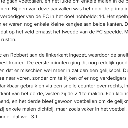
te gaan voetballen, en het lukte om enkele malen in de b
omen. Bij een van deze aanvallen was het door de prima i
 verdediger van de FC in het doel hobbelde: 1-1. Het spelb
n er waren nog enkele kleine kansjes aan beide kanten. D
dat op het veld ernaast het tweede van de FC speelde. 
 rusten.
en Robbert aan de linkerkant ingezet, waardoor de snelh
est komen. De eerste minuten ging dit nog redelijk goed
n dat er misschien wel meer in zat dan een gelijkspel. Dus
e naar voren, zonder om te kijken of er nog verdedigers z
ankbaar gebruik en via een snelle counter over rechts, i
kant van het derde, wisten zij de 2-1 te maken. Een klein
hand, en het derde bleef gewoon voetballen om de gelijk
ij enkele malen dichtbij, maar zoals vaker in het voetbal, a
nder dat wel: 3-1.