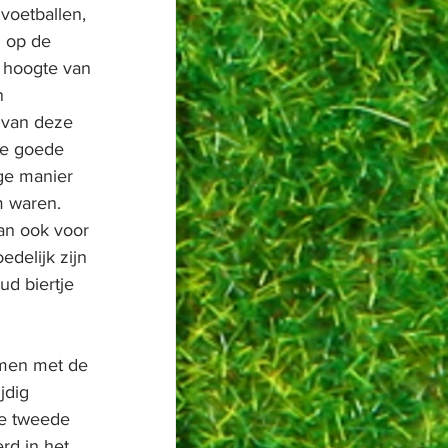
voetballen, 
 op de 
r hoogte van 
n 
n van deze 
de goede 
ge manier 
m waren. 
an ook voor 
delijk zijn 
d biertje 
emen met de 
jdig 
de tweede 
rd in het 