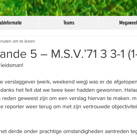
ubinformatie
Teams
Megawee
inuten om te lezen
nde 5 – M.S.V.’71 3 3-1 (1-
 leidsman!
e verslaggever (werk, weekend weg) was er de afgelopen
danks het feit dat we twee keer hadden gewonnen. Helaa
n reden geweest zijn om een verslag hiervan te maken. m
 reporter weer terug om met zijn vertrouwde objectiviteit
 het derde onder prachtige omstandigheden aantreden te