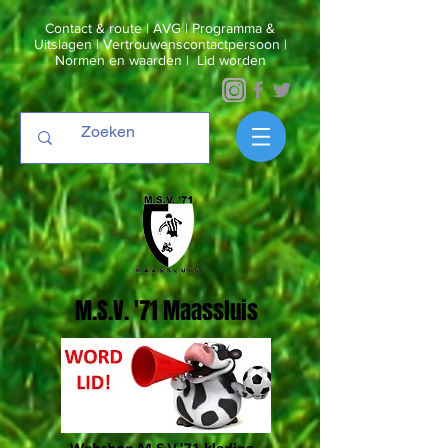
Contact & route
|
AVG
|
Programma &
Uitslagen
|
Vertrouwenscontactpersoon
|
Normen en waarden
|
Lid worden
M.S.V. '71 Maassluis