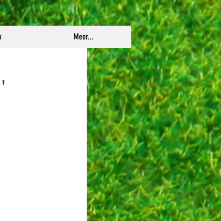
k
Meer...
'