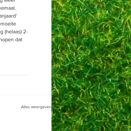
ng weer 
emaal. 
anjaard' 
 moeite 
 (helaas) 2-
 hopen dat 
Alles weergeven