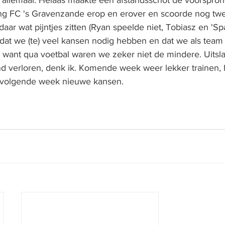
 allemaal. Helaas maakte een afstandsschot de voorspro
g FC 's Gravenzande erop en erover en scoorde nog twe
daar wat pijntjes zitten (Ryan speelde niet, Tobiasz en 'Sp
, dat we (te) veel kansen nodig hebben en dat we als team
 want qua voetbal waren we zeker niet de mindere. Uitslag
end verloren, denk ik. Komende week weer lekker trainen,
en volgende week nieuwe kansen. 