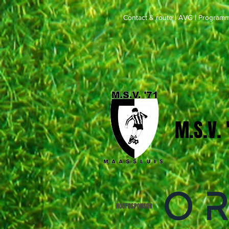
Contact & route
|
AVG
|
Programm
M.S.V.
HOOFDSPONSOR