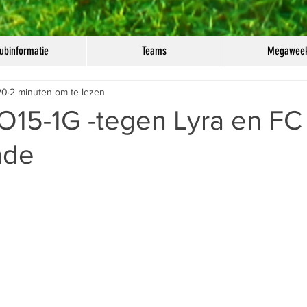
ubinformatie
Teams
Megawee
20
2 minuten om te lezen
JO15-1G -tegen Lyra en FC 
nde