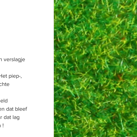
 verslagje 
et piep-, 
chte 
eld 
en dat bleef 
 dat lag 
 !