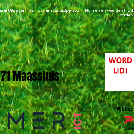
a & Uitslagen
|
Vertrouwenscontactpersoon
|
Normen en waarden
|
Lid
worden
 '71 Maassluis