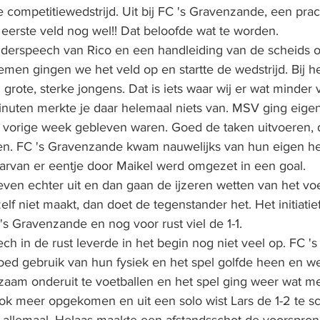
 competitiewedstrijd. Uit bij FC 's Gravenzande, een prac
erste veld nog wel!! Dat beloofde wat te worden. 
nderspeech van Rico en een handleiding van de scheids o
men gingen we het veld op en startte de wedstrijd. Bij h
grote, sterke jongens. Dat is iets waar wij er wat minder
nuten merkte je daar helemaal niets van. MSV ging eigenl
vorige week gebleven waren. Goed de taken uitvoeren, d
ten. FC 's Gravenzande kwam nauwelijks van hun eigen hel
arvan er eentje door Maikel werd omgezet in een goal. 
ven echter uit en dan gaan de ijzeren wetten van het voe
lf niet maakt, dan doet de tegenstander het. Het initiatie
s Gravenzande en nog voor rust viel de 1-1. 
 in de rust leverde in het begin nog niet veel op. FC 's
d gebruik van hun fysiek en het spel golfde heen en we
zaam onderuit te voetballen en het spel ging weer wat me
ok meer opgekomen en uit een solo wist Lars de 1-2 te sc