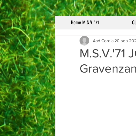
Home M.S.V. '71
Cl
Aad Cordia
20 sep 20
M.S.V.'71 
Gravenza