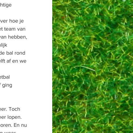
htige 
ver hoe je 
et team van 
 van hebben, 
ijk 
e bal rond 
ft af en we 
tbal 
f ging 
 
er. Toch 
er lopen. 
oren. En nu 