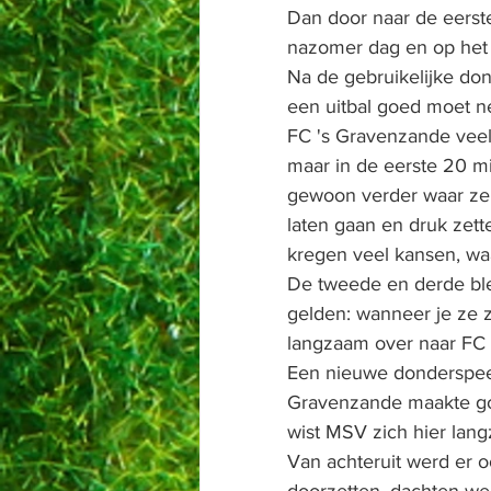
Dan door naar de eerste
nazomer dag en op het e
Na de gebruikelijke do
een uitbal goed moet ne
FC 's Gravenzande veel 
maar in de eerste 20 mi
gewoon verder waar ze 
laten gaan en druk zet
kregen veel kansen, wa
De tweede en derde ble
gelden: wanneer je ze ze
langzaam over naar FC '
Een nieuwe donderspeech
Gravenzande maakte goe
wist MSV zich hier lang
Van achteruit werd er o